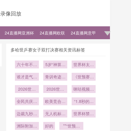
录像回放
24直播网亚洲杯
24直播网欧联
24直播网意甲
多哈世乒赛女子双打决赛相关资讯标签
六十年不败
5岁“神算小
世界杯太太
法则：世界
奶音”：金
团对决：乔
杯唯一铁律
谁才是气场
青训奇迹：
口一开
治娜与布鲁
《世预赛倒
与颜值的真
16岁天才
计时30
娜
2026世界
正王者？
世界杯一战
2026世界
天：联赛暗
咪咕视频定
杯VAR实时
杯极限鏖
封神
义世界杯观
流涌动
同步技术解
全民共庆绿
战：八场定
欧美竞合新
“1.8秒的数
赛新纪元
析：北美赛
茵辉煌
生死的体能
格局：美加
学困局：世
区时延校准
边裁九秒定
临界点与战
无人机标语
墨世界杯
界杯补时规
世界杯禁飞
测试与性能
风波——世
16强的东
争议升级
术博弈
则中的概率
区扩展至2
洲际附加赛
界杯的“无
优化路径
西方力量重
好的
**“世预赛
博弈与规则
公里