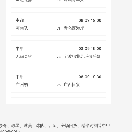
中超
08-09 19:00
河南队
青岛西海岸
vs
中甲
08-09 19:00
无锡吴钩
宁波职业足球俱乐部
vs
中甲
08-09 19:30
广州豹
广西恒宸
vs
中超
08-09 19:35
重庆铜梁龙
上海海港
vs
、录像、球星、球员、球队、训练、全场回放、精彩时刻等中甲
00分00秒