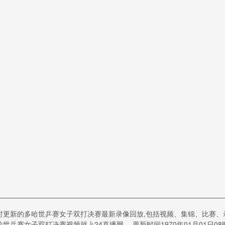
时更新的多哈世乒赛女子双打决赛最新录像回放,包括视频、集锦、比赛
哈世乒赛女子双打决赛视频就上24直播网。 更新时间1970年01月01日08时