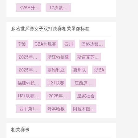
六强争锋：
声时刻”
塑
出线后：
裂缝”
赛会选址逻
《VAR升级
17岁就踢
17天极限
辑与美加墨
引爆“红牌
世界杯！恩
体能冲刺方
世界杯出线
危机”：谁
德里克
案”**
将成为新赛
版图推演
多哈世乒赛女子双打决赛相关录像标签
季第一批失
控的球
宁波
CBA常规赛
四川
巴格达警察
员？》
vs吉达国民
2025年12
浙江vs福建
斯诺克苏格
月20日
兰公开赛第
2025年12
塞维利亚
衢州队
2轮
浙BA
月15日
福建vs长沙
U21联赛
江西庐山
勇胜
U21
U21联赛决
2025年11
皇家社会
赛第5轮
月30日
西甲第14
哥本哈根
阿拉木图凯
轮
拉特
相关赛事