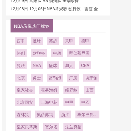
12月09日 富阳队 VS 衢州队 全场录像
12月08日 12月06日NBA常规赛 独行侠 - 雷霆 全场
录像
NBA录像热门标签
西甲
足球
英超
意甲
德甲
热刺
欧联杯
中超
拜仁慕尼黑
曼联
NBA
篮球
湖人
CBA
北京
勇士
富勒姆
广厦
埃弗顿
皇家社会
霍芬海姆
维罗纳
山西
北京国安
上海申花
中甲
中乙
森林狼
奥萨苏纳
浙江
毕尔巴鄂竞
技
皇家贝蒂斯
塞尔塔
法兰克福