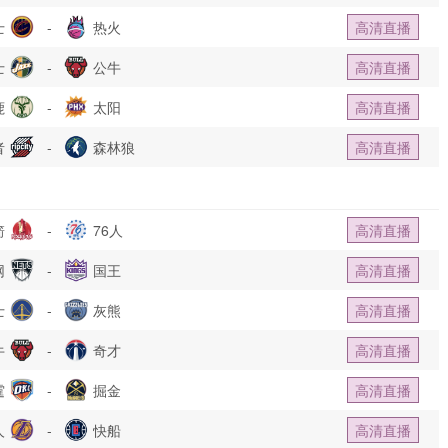
士
-
热火
高清直播
士
-
公牛
高清直播
鹿
-
太阳
高清直播
者
-
森林狼
高清直播
箭
-
76人
高清直播
网
-
国王
高清直播
士
-
灰熊
高清直播
牛
-
奇才
高清直播
霆
-
掘金
高清直播
人
-
快船
高清直播