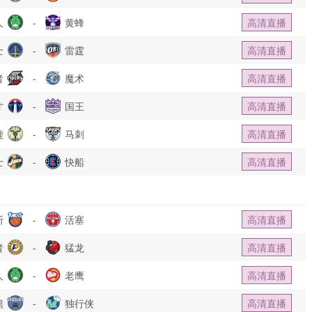
人
-
黄蜂
高清直播
士
-
雷霆
高清直播
者
-
魔术
高清直播
才
-
国王
高清直播
鹿
-
马刺
高清直播
士
-
快船
高清直播
斯
-
活塞
高清直播
者
-
猛龙
高清直播
人
-
老鹰
高清直播
熊
-
独行侠
高清直播