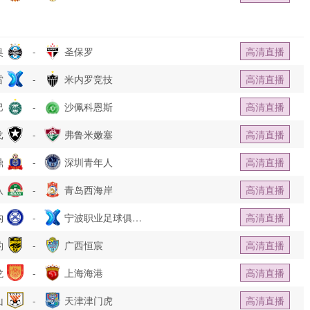
奥
-
圣保罗
高清直播
雷
-
米内罗竞技
高清直播
巴
-
沙佩科恩斯
高清直播
戈
-
弗鲁米嫩塞
高清直播
鼎
-
深圳青年人
高清直播
队
-
青岛西海岸
高清直播
钩
-
宁波职业足球俱乐
高清直播
豹
-
部
广西恒宸
高清直播
龙
-
上海海港
高清直播
山
-
天津津门虎
高清直播