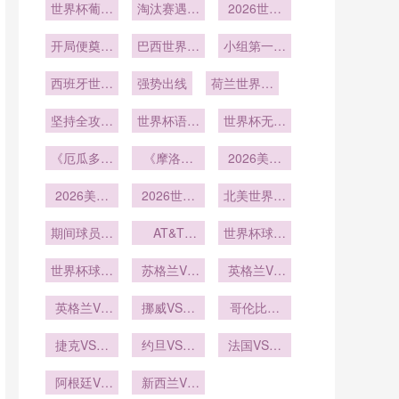
世界杯葡萄
册
淘汰赛遇强
严密
2026世界
强
牙赛程：小
敌
杯最快进球
组赛遇荷兰
开局便奠定
巴西世界杯
小组第一出
出现
胜局
小组赛
线
西班牙世界
强势出线
荷兰世界杯
杯小组赛
主教练
坚持全攻全
世界杯语言
世界杯无障
守
服务多语种
碍信息服务
《厄瓜多尔
《摩洛哥
全覆盖
2026美加
上线
队“高原之
队“亚特拉
墨世界杯硅
鹰”出击！
2026美加
斯雄狮”归
2026世界
谷世界杯元
北美世界杯
能否在北美
墨世界杯科
来！能否延
杯美加墨三
球队医疗组
素
赛场一飞冲
技公司赞助
期间球员睡
国海关通道
续2022年
AT&T
世界杯球员
在16座城
Stadium从
眠监测的穿
天？》
对球队装备
黑马本
市的药品通
采访中唱歌
橄榄球到足
世界杯球员
戴设备标
运输的时效
苏格兰VS
色？》
英格兰VS
关流程
走红
球的球门锚
采访中打嗝
准：2026
巴西苏格兰
加纳英格兰
固点改造：
年世界杯前
英格兰VS
成笑料
VS巴西直
挪威VS塞
VS加纳直
哥伦比亚
美加墨世界
加纳直播英
瞻
内加尔直播
播
VS刚果直
播
杯前瞻
格兰VS加
捷克VS墨
挪威VS塞
约旦VS阿
播哥伦比亚
法国VS伊
纳在线直播
西哥捷克
内加尔在线
尔及利亚直
拉克直播法
VS刚果在
VS墨西哥
阿根廷VS
播约旦VS
新西兰VS
直播
国VS伊拉
线直播