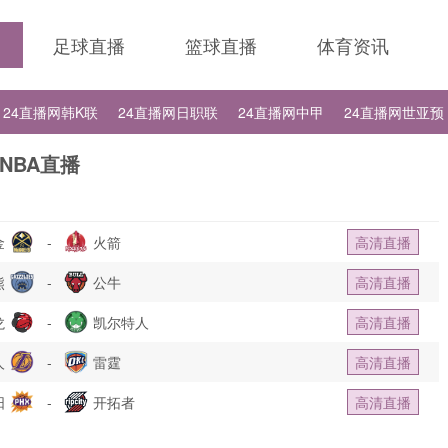
足球直播
篮球直播
体育资讯
24直播网韩K联
24直播网日职联
24直播网中甲
24直播网世亚预
24直播网德甲
24直播网欧冠
24直播网中超
NBA直播
金
-
火箭
高清直播
熊
-
公牛
高清直播
龙
-
凯尔特人
高清直播
人
-
雷霆
高清直播
阳
-
开拓者
高清直播