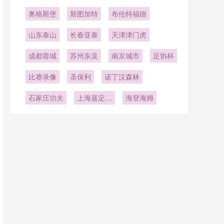
奥格斯堡
斯图加特
布伦特福德
山东泰山
长春亚泰
天津津门虎
成都蓉城
苏州东吴
南京城市
足协杯
比赛录像
圣保利
诺丁汉森林
石家庄功夫
上海嘉定汇
海登海姆
龙