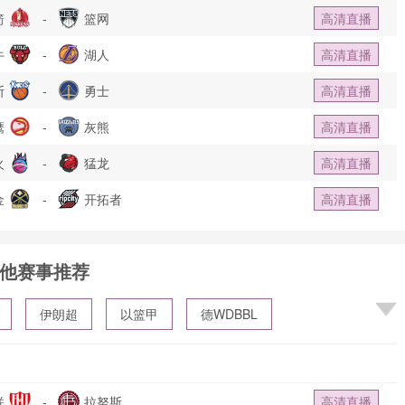
箭
-
篮网
高清直播
牛
-
湖人
高清直播
斯
-
勇士
高清直播
鹰
-
灰熊
高清直播
火
-
猛龙
高清直播
金
-
开拓者
高清直播
他赛事推荐
伊朗超
以篮甲
德WDBBL
联
-
拉努斯
高清直播