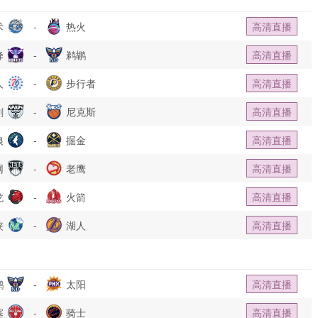
术
-
热火
高清直播
蜂
-
鹈鹕
高清直播
人
-
步行者
高清直播
刺
-
尼克斯
高清直播
狼
-
掘金
高清直播
网
-
老鹰
高清直播
龙
-
火箭
高清直播
侠
-
湖人
高清直播
鹕
-
太阳
高清直播
塞
-
骑士
高清直播