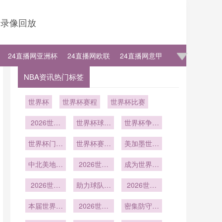
录像回放
24直播网亚洲杯
24直播网欧联
24直播网意甲
NBA资讯热门标签
世界杯
世界杯赛程
世界杯比赛
2026世界
世界杯球迷
世界杯争冠
杯：球迷住
故事：那些
分析！荷兰
宿选择与推
世界杯门将
令人感动的
世界杯赛后
防守最稳固
美加墨世界
水壶装神秘
荐
陪伴与支持
球员请球迷
杯中北美6
中北美地区
液体
2026世界
吃披萨
席内加勒比
成为世界杯
美国墨西哥
杯快速反击
海地区的名
常用制胜战
之外的第三
2026世界
助力球队稳
屡试不爽
2026世界
额分配
术
杯传控打法
极崛起：
步晋级世界
杯多项纪录
本届世界杯
2026年世
依旧强势
2026世界
杯
密集防守难
被改写
注定载入史
界杯前瞻
杯中路防守
倒世界杯豪