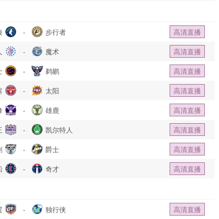
狼
-
步行者
高清直播
人
-
魔术
高清直播
士
-
鹈鹕
高清直播
塞
-
太阳
高清直播
蜂
-
雄鹿
高清直播
王
-
凯尔特人
高清直播
刺
-
爵士
高清直播
船
-
奇才
高清直播
霆
-
独行侠
高清直播