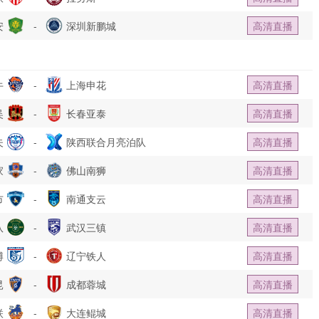
安
-
深圳新鹏城
高清直播
牛
-
上海申花
高清直播
吴
-
长春亚泰
高清直播
夫
-
陕西联合月亮泊队
高清直播
家
-
佛山南狮
高清直播
市
-
南通支云
高清直播
队
-
武汉三镇
高清直播
博
-
辽宁铁人
高清直播
昆
-
成都蓉城
高清直播
联
-
大连鲲城
高清直播