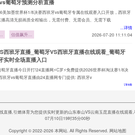
vs葡萄牙预测分析直播
️2026美加墨世界杯1/8决赛西班牙vs葡萄牙专属在线观赛入口开放，西班牙
牙直播高清无损画质全程输出，无需付费、无需会员、无需下载
...详情
：
估值飙升引
2026-07-20 11:11:04
才
爆足坛
战
VS西班牙直播_葡萄牙VS西班牙直播在线观看_葡萄牙
班牙实时全场直播入口
葡萄牙直播今日开打!24直播网⚡️C罗⚡️免费提供2026世界杯淘汰赛1/8决
西班牙vs葡萄牙直播由24直播网专门提供: 西班牙v
...详情
小
胜负已定
2026-07-20 11:11:04
金
西班牙vs葡萄牙直播_西班牙vs葡萄牙直播免费观看_世
清在线直播,引燃体育为您提供实时更新的山东泰山VS云南玉昆直播在线观看,
日西班牙vs葡萄牙直播在线观看高清视频直播
07月10日19时35分00秒
s葡萄牙直播】24直播网⚡️C罗⚡️直通世界杯全景观赛主场!体验世界杯历
Copyright © 2022-
2026
本网站. All Rights Reserved.
网站地图
火力的直接碰撞!世界杯多屏同看,不错过每一次关键三分与巨星攻