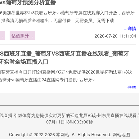
vs葡萄牙预测分析直播
️2026美加墨世界杯1/8决赛西班牙vs葡萄牙专属在线观赛入口开放，西班牙
牙直播高清无损画质全程输出，无需付费、无需会员、无需下载
...详情
：
估值飙升引
2026-07-20 11:11:04
才
爆足坛
战
VS西班牙直播_葡萄牙VS西班牙直播在线观看_葡萄牙
班牙实时全场直播入口
葡萄牙直播今日开打!24直播网⚡️C罗⚡️免费提供2026世界杯淘汰赛1/8决
西班牙vs葡萄牙直播由24直播网专门提供: 西班牙v
...详情
小
胜负已定
2026-07-20 11:11:04
金
西班牙vs葡萄牙直播_西班牙vs葡萄牙直播免费观看_世
清在线直播,引燃体育为您提供实时更新的延边龙鼎VS苏州东吴直播在线观看,
日西班牙vs葡萄牙直播在线观看高清视频直播
07月11日18时00分00秒
s葡萄牙直播】24直播网⚡️C罗⚡️直通世界杯全景观赛主场!体验世界杯历
Copyright © 2022-
2026
本网站. All Rights Reserved.
网站地图
火力的直接碰撞!世界杯多屏同看,不错过每一次关键三分与巨星攻