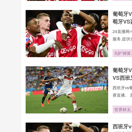
法则：世
杯唯一铁
葡萄牙
萄牙V
24直播网
服务,提供
5岁“神算
奶音”：
口一开
葡萄牙
VS西
西班牙vs
赛直播。 
世界杯太
团对决：
治娜与布
西班牙
娜