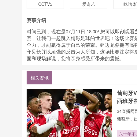
CCTV5
爱奇艺
咪咕体
赛事介绍
时间已到，现在是
您可以即刻观看
07月11日 18:00!
赛，让我们一起跳入精彩足球的世界吧！这场比赛
全力，才能赢得属于自己的荣耀
。
拥有高
延边龙鼎
守见长并以顽强的反击为人所知，这场比赛注定将
面和现场解说，您将亲身感受所带来的震撼。
相关资讯
葡萄牙V
西班牙
24直播网
葡萄牙，
六十年不