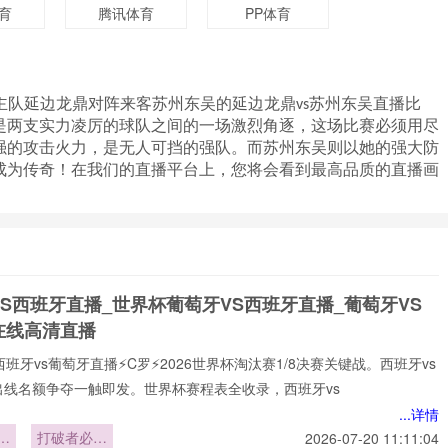
育
腾讯体育
PP体育
主队
对阵来客
的
直播比
延边龙鼎
苏州东吴
延边龙鼎vs苏州东吴
是两支实力凌厉的球队之间的一场激烈角逐，这场比赛必须用尽
强的攻击火力，是无人可挡的强队。而
则以她的强大防
苏州东吴
成为传奇！在我们的直播平台上，您将会看到最高品质的直播画
S西班牙直播_世界杯葡萄牙VS西班牙直播_葡萄牙VS
在线高清直播
西班牙vs葡萄牙直播⚡️C罗⚡️2026世界杯淘汰赛1/8决赛关键战。西班牙vs
出线名额争夺一触即发。世界杯赛程表全收录，西班牙vs
...详情
败
打破者必登
2026-07-20 11:11:04