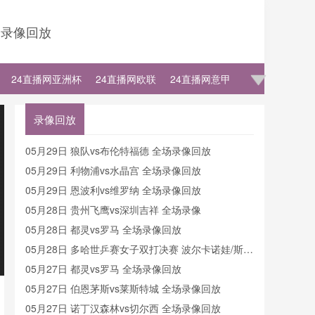
录像回放
24直播网亚洲杯
24直播网欧联
24直播网意甲
录像回放
05月29日 狼队vs布伦特福德 全场录像回放
05月29日 利物浦vs水晶宫 全场录像回放
05月29日 恩波利vs维罗纳 全场录像回放
05月28日 贵州飞鹰vs深圳吉祥 全场录像
05月28日 都灵vs罗马 全场录像回放
05月28日 多哈世乒赛女子双打决赛 波尔卡诺娃/斯佐
科斯vs王曼昱/蒯曼 全场录像回放
05月27日 都灵vs罗马 全场录像回放
05月27日 伯恩茅斯vs莱斯特城 全场录像回放
05月27日 诺丁汉森林vs切尔西 全场录像回放