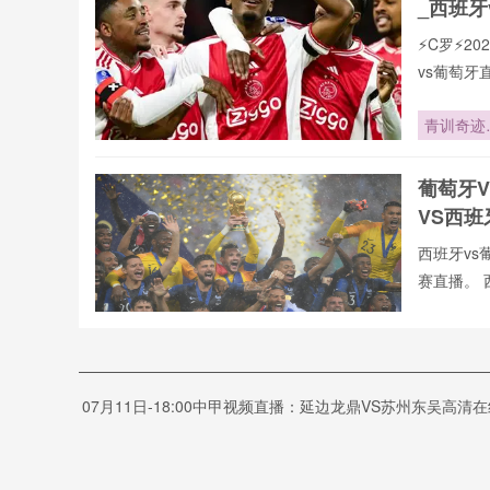
_西班牙
⚡️C罗⚡
vs葡萄
青训奇迹
16岁天
世界杯一
葡萄牙
封神
VS西
西班牙vs
赛直播。 
5岁“神算
奶音”：
口一开
世界杯:
07月11日-18:00中甲视频直播：延边龙鼎VS苏州东吴高
界杯今
【西班牙v
史级进攻