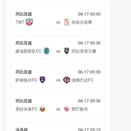
05月21日 瓦伦西亚vs毕尔巴鄂竞技 全场录像回放
05月21日 马洛卡vs赫塔费 全场录像回放
冈比亚超
06-17 00:30
05月20日 莱切vs都灵 全场录像回放
班珠尔老鹰
TMT
vs
05月20日 维罗纳vs科莫 全场录像
05月20日 全国游泳冠军赛男子50米蛙泳预赛 覃海洋
冈比亚超
06-17 00:30
全场录像回放
麦地那联队FC
冈比亚荷兰狮
vs
冈比亚超
06-17 00:30
萨姆格尔FC
波姆巴达FC
vs
冈比亚超
06-17 00:30
美好未来FC
BST银河
vs
冰岛超
06-17 03:15