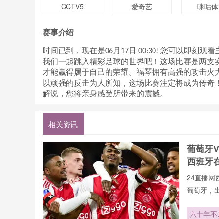
CCTV5
爱奇艺
咪咕体
赛事介绍
时间已到，现在是
您可以即刻观看
06月17日 00:30!
我们一起跳入精彩足球的世界吧！这场比赛是两支
才能赢得属于自己的荣耀
。
拥有高强的攻击火
福琴
以顽强的反击为人所知，这场比赛注定将成为传奇
解说，您将亲身感受所带来的震撼。
相关资讯
葡萄牙V
西班牙
24直播网
葡萄牙，
六十年不