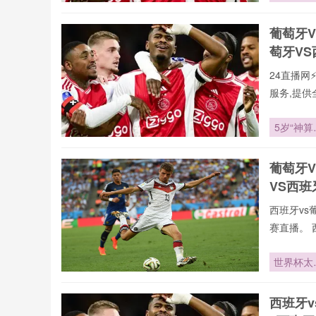
法则：世
杯唯一铁
葡萄牙
萄牙V
24直播网
服务,提供
5岁“神算
奶音”：
口一开
葡萄牙
VS西
西班牙vs
赛直播。 
世界杯太
团对决：
治娜与布
西班牙
娜