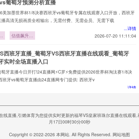
vs葡萄牙预测分析直播
️2026美加墨世界杯1/8决赛西班牙vs葡萄牙专属在线观赛入口开放，西班牙
牙直播高清无损画质全程输出，无需付费、无需会员、无需下载
...详情
：
估值飙升引
2026-07-20 11:11:04
才
爆足坛
战
VS西班牙直播_葡萄牙VS西班牙直播在线观看_葡萄牙
班牙实时全场直播入口
葡萄牙直播今日开打!24直播网⚡️C罗⚡️免费提供2026世界杯淘汰赛1/8决
西班牙vs葡萄牙直播由24直播网专门提供: 西班牙v
...详情
小
胜负已定
2026-07-20 11:11:04
金
西班牙vs葡萄牙直播_西班牙vs葡萄牙直播免费观看_世
高清在线直播,引燃体育为您提供实时更新的福琴VS皇家班珠尔直播在线观看,看
日西班牙vs葡萄牙直播在线观看高清视频直播
月17日00时30分00秒
s葡萄牙直播】24直播网⚡️C罗⚡️直通世界杯全景观赛主场!体验世界杯历
Copyright © 2022-
2026
本网站. All Rights Reserved.
网站地图
火力的直接碰撞!世界杯多屏同看,不错过每一次关键三分与巨星攻