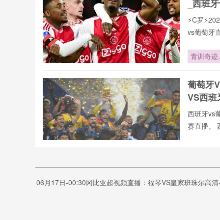
_西班牙
⚡️C罗⚡
vs葡萄
青训奇迹
16岁天
世界杯一
葡萄牙
封神
VS西
西班牙vs
赛直播。 
5岁“神算
奶音”：
口一开
世界杯:
06月17日-00:30冈比亚超视频直播：福琴VS皇家班珠尔
界杯今
【西班牙v
史级进攻