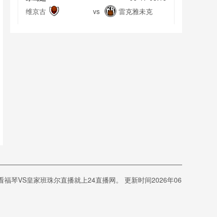
维京古
雷克雅未克
vs
中女甲
06-17 14:00
天津圣德女足
重庆奥体女足
vs
中女甲
06-17 14:00
山东体彩女足B
青岛西海岸女足
vs
队
中女甲
06-17 14:00
大连足校女足
河南女足
vs
福琴VS皇家班珠尔直播就上24直播网。 更新时间2026年06
蒙古超
06-17 15:00
中央骏马
乌兰巴托FC
vs