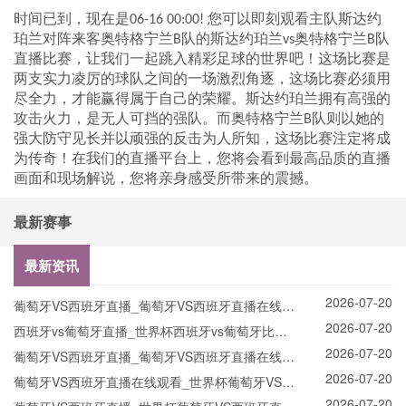
时间已到，现在是
您可以即刻观看主队
06-16 00:00!
斯达约
对阵来客
的
珀兰
奥特格宁兰B队
斯达约珀兰vs奥特格宁兰B队
直播比赛，让我们一起跳入精彩足球的世界吧！这场比赛是
两支实力凌厉的球队之间的一场激烈角逐，这场比赛必须用
尽全力，才能赢得属于自己的荣耀
。
拥有高强的
斯达约珀兰
攻击火力，是无人可挡的强队。而
则以她的
奥特格宁兰B队
强大防守见长并以顽强的反击为人所知，这场比赛注定将成
为传奇！在我们的直播平台上，您将会看到最高品质的直播
画面和现场解说，您将亲身感受所带来的震撼。
最新赛事
最新资讯
2026-07-20
葡萄牙VS西班牙直播_葡萄牙VS西班牙直播在线观
2026-07-20
看_葡萄牙VS西班牙实时全场直播入口
西班牙vs葡萄牙直播_世界杯西班牙vs葡萄牙比赛
2026-07-20
直播高清入口_西班牙vs葡萄牙预测分析直播
葡萄牙VS西班牙直播_葡萄牙VS西班牙直播在线观
2026-07-20
看_葡萄牙VS西班牙实时全场直播入口
葡萄牙VS西班牙直播在线观看_世界杯葡萄牙VS西
2026-07-20