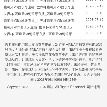
班牙直播_葡萄牙VS西班牙比赛观看直达入口
葡萄牙VS西班牙直播_世界杯葡萄牙VS西班牙直播
2026-07-19
_葡萄牙VS西班牙在线高清直播
葡萄牙VS西班牙直播_世界杯葡萄牙VS西班牙直播
2026-07-19
_葡萄牙VS西班牙在线高清直播
世界杯:西班牙vs葡萄牙直播_西班牙vs葡萄牙直播
2026-07-19
免费观看_世界杯今日西班牙vs葡萄牙直播在线观
葡萄牙VS西班牙直播_世界杯葡萄牙VS西班牙直播
2026-07-19
看高清视频直播
_葡萄牙VS西班牙在线高清直播
葡萄牙对阵西班牙直播_世界杯葡萄牙VS西班牙直
2026-07-19
播_西班牙对葡萄牙比赛直播在线无插件观看
世界杯: 西班牙vs葡萄牙直播_ 西班牙vs葡萄牙在
线直播_ 西班牙vs葡萄牙CCTV5直播入口-24直播
需要在智能门锁上接收赛事提醒，24直播网NBA直播支持智能家居
网
联动，无插件高清NBA直播无需会员付费，NBA直播免费在线看关
键比分实时推送。平台提供精简版赛事更新，出门进门时也能掌握
赛场动态。让篮球融入日常生活，不错过任何精彩瞬间。欢迎访问
24直播网，本网站上的所有内容受版权保护。未经许可，禁止复
制、修改、传播或利用本网站上的任何内容。本网站部分内容来源
于互联网，若有侵犯了您的版权请随时与我们联系。页面更新时
间：2026年08月09日16时23分
Copyright © 2022-
2026
本网站. All Rights Reserved.
网站地图