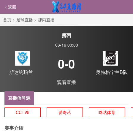
< 返回
首页
>
足球直播
>
挪丙直播
挪丙
06-16 00:00
0-0
斯达约珀兰
奥特格宁兰B队
观看直播
直播信号源
CCTV5
爱奇艺
咪咕体育
赛事介绍