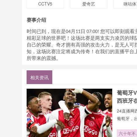
CCTV5
爱奇艺
咪咕体
赛事介绍
时间已到，现在是
您可以即刻观看
04月11日 07:00!
精彩足球的世界吧！这场比赛是两支实力凌厉的球
自己的荣耀
。
拥有高强的攻击火力，是无人可
奇才
知，这场比赛注定将成为传奇！在我们的直播平台
所带来的震撼。
相关资讯
葡萄牙V
西班牙
24直播网
葡萄牙，
六十年不