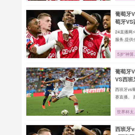
法则：世
杯唯一铁
葡萄牙
萄牙V
24直播网
服务,提供
5岁“神算
奶音”：
口一开
葡萄牙
VS西
西班牙vs
赛直播。 
世界杯太
团对决：
治娜与布
西班牙
娜