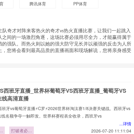
育
腾讯体育
PP体育
主队
对阵来客
的
直播比赛，让我们一起跳入
奇才
热火
奇才vs热火
队之间的一场激烈角逐，这场比赛必须用尽全力，才能赢得属于
挡的强队。而
则以她的强大防守见长并以顽强的反击为人所
热火
上，您将会看到最高品质的直播画面和现场解说，您将亲身感受
S西班牙直播_世界杯葡萄牙VS西班牙直播_葡萄牙VS
在线高清直播
西班牙vs葡萄牙直播⚡️C罗⚡️2026世界杯淘汰赛1/8决赛关键战。西班牙vs
出线名额争夺一触即发。世界杯赛程表全收录，西班牙vs
...详情
败
打破者必登
2026-07-20 11:11:04