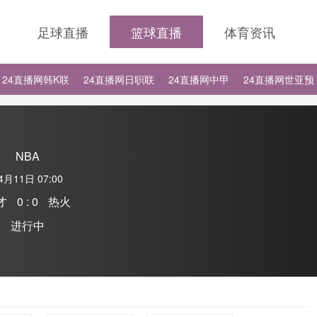
足球直播
篮球直播
体育资讯
24直播网韩K联
24直播网日职联
24直播网中甲
24直播网世亚预
24直播网德甲
24直播网欧冠
24直播网中超
NBA
4月11日 07:00
才
0 : 0
热火
进行中