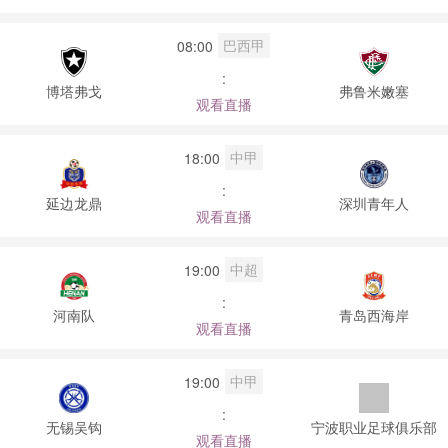
巴西甲
08:00
:
博塔弗戈
弗鲁米嫩塞
观看直播
中甲
18:00
:
延边龙鼎
深圳青年人
观看直播
中超
19:00
:
河南队
青岛西海岸
观看直播
中甲
19:00
:
无锡吴钩
宁波职业足球俱乐部
观看直播