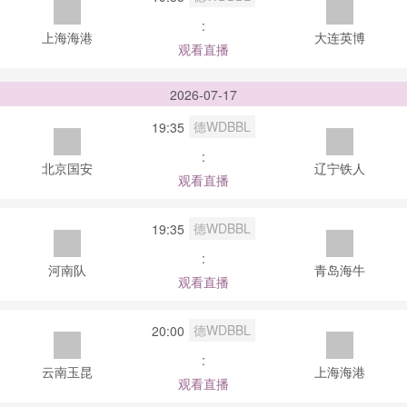
:
上海海港
大连英博
观看直播
2026-07-17
德WDBBL
19:35
:
北京国安
辽宁铁人
观看直播
德WDBBL
19:35
:
河南队
青岛海牛
观看直播
德WDBBL
20:00
:
云南玉昆
上海海港
观看直播