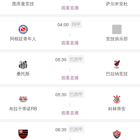
图库曼竞技
萨尔米安杜
观看直播
阿甲
04:00
:
阿根廷青年人
竞技俱乐部
观看直播
巴西甲
05:30
:
桑托斯
巴拉纳竞技
观看直播
巴西甲
05:30
:
布拉干蒂诺RB
科林蒂安
观看直播
巴西甲
06:30
: