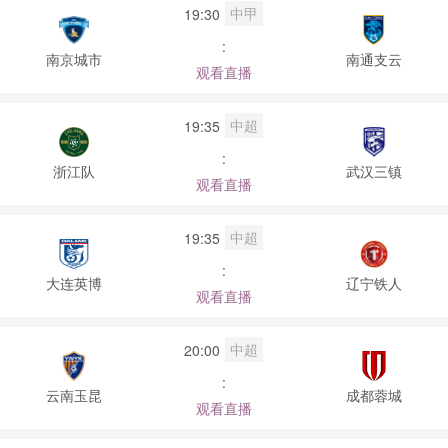
中甲
19:30
:
南京城市
南通支云
观看直播
中超
19:35
:
浙江队
武汉三镇
观看直播
中超
19:35
:
大连英博
辽宁铁人
观看直播
中超
20:00
:
云南玉昆
成都蓉城
观看直播