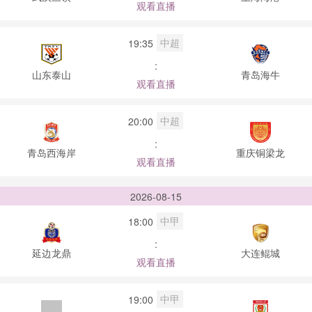
观看直播
中超
19:35
:
山东泰山
青岛海牛
观看直播
中超
20:00
:
青岛西海岸
重庆铜梁龙
观看直播
2026-08-15
中甲
18:00
:
延边龙鼎
大连鲲城
观看直播
中甲
19:00