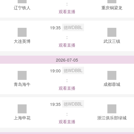
:
辽宁铁人
重庆铜梁龙
观看直播
德WDBBL
19:35
:
大连英博
武汉三镇
观看直播
2026-07-05
德WDBBL
19:00
:
青岛海牛
成都蓉城
观看直播
德WDBBL
19:35
:
上海申花
浙江俱乐部绿城
观看直播