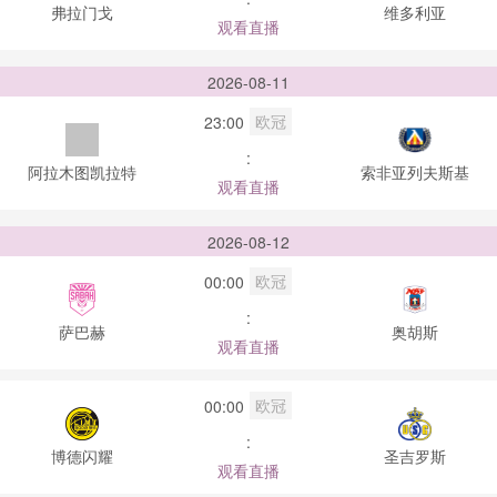
弗拉门戈
维多利亚
观看直播
2026-08-11
欧冠
23:00
:
阿拉木图凯拉特
索非亚列夫斯基
观看直播
2026-08-12
欧冠
00:00
:
萨巴赫
奥胡斯
观看直播
欧冠
00:00
:
博德闪耀
圣吉罗斯
观看直播