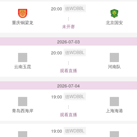
德WDBBL
20:00
:
重庆铜梁龙
北京国安
未开赛
2026-07-03
德WDBBL
20:00
:
云南玉昆
河南队
观看直播
2026-07-04
德WDBBL
19:00
:
青岛西海岸
上海海港
观看直播
德WDBBL
19:00