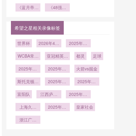
您重写的标
出线后：
塑
辑与美加墨
杯场地探
《蓝月帝星
题：<br />
17天极限
《48强时
世界杯出线
秘：BC
福登世界杯
<br /> **18
体能冲刺方
代降临：
Place人工
版图推演
轮预选马拉
初登场！瓜
2026世界
案”**
草与天然草
松：南美世
帅嫡系能否
杯训练基地
智能切换技
希望之星相关录像标签
预赛如何榨
在北美封
如何应对史
术全解析
干老将的最
王？》
上最大规模
世界杯
2026年4月
2025年12
后一丝体能
挑战？》
6日
月29日
**
WCBA常规
亚冠精英联
都灵
足球
赛
赛西亚区第
2025年12
2025年12
6轮
火箭vs掘金
月20日
月18日
斯托克顿国
2025年12
2025年12
王vs撕裂之
月14日
月9日
富阳队
城混音
江西庐山
2025年11
U21
月30日
上海久事
2025年12
皇家社会
U19vs福建
月1日
浙江广厦
浔兴U19
U19