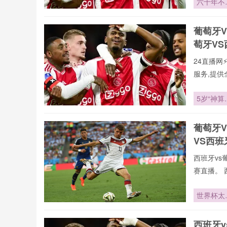
六十年不
直播今日开
法则：世
24直播网
杯唯一铁
葡萄牙
萄牙高清
萄牙V
24直播网
服务,提供
本站郑重承
直播,第
5岁“神算
新闻等一
奶音”：
直播网提供
口一开
葡萄牙
vs葡萄牙
VS西
西班牙vs
赛直播。 
vs葡萄牙
录像回放、
世界杯太
们可免费观
团对决：
治娜与布
西班牙