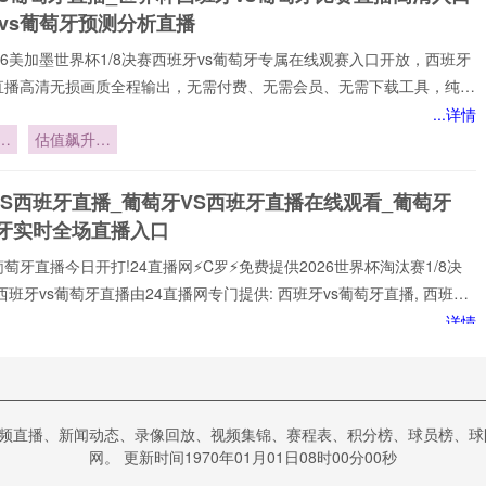
vs葡萄牙预测分析直播
️2026美加墨世界杯1/8决赛西班牙vs葡萄牙专属在线观赛入口开放，西班牙
牙直播高清无损画质全程输出，无需付费、无需会员、无需下载工具，纯网
放，新手球迷也能轻松观赛。所有直播均以高清品质和稳定流畅的播放呈
...详情
浸式观赛感受西班牙vs葡萄牙直播网专注顶级西班牙vs葡萄牙赛事直播,
：
估值飙升引
家提供稳定、优质的西班牙vs葡萄牙直播服务,涵盖西班牙vs葡萄牙比
爆足坛
班牙vs葡萄牙视频观看无插件,西班牙vs葡萄牙直播高清免费观看等热门
战
VS西班牙直播_葡萄牙VS西班牙直播在线观看_葡萄牙
小时不间断更新西班牙vs葡
班牙实时全场直播入口
葡萄牙直播今日开打!24直播网⚡️C罗⚡️免费提供2026世界杯淘汰赛1/8决
西班牙vs葡萄牙直播由24直播网专门提供: 西班牙vs葡萄牙直播, 西班牙
免费视频直播, 西班牙vs葡萄牙高清在线比赛免费直播、 西班牙vs葡萄牙
...详情
 西班牙vs葡萄牙视频以及足球直播,世界杯直播等多项体育赛事。球迷
小
胜负已定
赏最新的 西班牙vs葡萄牙直播
金
西班牙vs葡萄牙直播_西班牙vs葡萄牙直播免费观看_世
频直播、新闻动态、录像回放、视频集锦、赛程表、积分榜、球员榜、球
日西班牙vs葡萄牙直播在线观看高清视频直播
网。 更新时间1970年01月01日08时00分00秒
s葡萄牙直播】24直播网⚡️C罗⚡️直通世界杯全景观赛主场!体验世界杯历