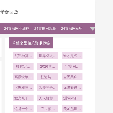
录像回放
24直播网亚洲杯
24直播网欧联
24直播网意甲
希望之星相关资讯标签
5岁“神算小
世界杯太太
谁才是气场
奶音”：金
团对决：乔
与颜值的真
微秒定乾
口一开
治娜与布鲁
2026世界
**“空间解
正王者？
坤：2026
杯VAR实时
娜
构与战术重
世界杯补时
高原缺氧的
同步技术解
征途与归
构：地理逻
全民共庆绿
进入极限精
隐形王牌：
析：北美赛
途：海外力
辑如何提前
茵辉煌
墨西哥主场
《纵横三万
确时代
区时延校准
量助推中国
欧美竞合新
无障碍设施
锁定2026
里：美加墨
的“呼吸”博
测试与性能
足球再战世
格局：美加
世界杯格
成空谈
世界杯冠军
激光笔干扰
弈
无人机标语
优化路径
墨世界杯
界杯
洲际附加赛
局”**
的跑位法
裁判判罚
16强的东
争议升级
六强争锋：
这是一个为
则》
西方力量重
**“世预赛
赛会选址逻
美加墨世界