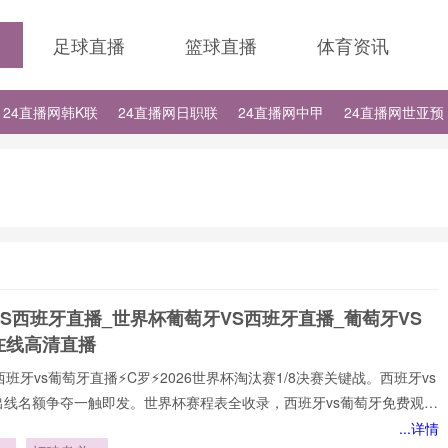
足球直播
篮球直播
体育资讯
24直播网韩K联
24直播网日职联
24直播网中甲
24直播网世亚预
24直播网德甲
24直播网欧冠
24直播网中超
S西班牙直播_世界杯葡萄牙VS西班牙直播_葡萄牙VS
在线高清直播
西班牙vs葡萄牙直播⚡️C罗⚡️2026世界杯淘汰赛1/8决赛关键战。西班牙vs
出线名额争夺一触即发。世界杯赛程表全收录，西班牙vs葡萄牙免费观看
播网不花钱。1080P高清流畅，中文解说陪你到终场。实时更新积分榜、
...详情
攻榜。来24直播网，西班牙vs葡萄牙直播就在这里！西班牙vs葡萄牙