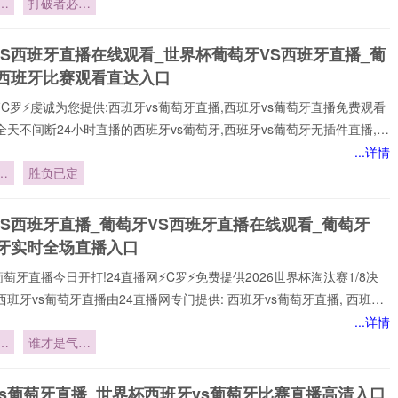
败
打破者必登
打!24直播网免费提供2026世界杯小组赛直播。西班牙vs葡萄牙直播由
界
基
专门提供:西班牙vs葡萄牙直播,西班牙vs葡萄牙免费视频直播,西班牙vs葡
律
VS西班牙直播在线观看_世界杯葡萄牙VS西班牙直播_葡
在线比赛免
S西班牙比赛观看直达入口
⚡️C罗⚡️虔诚为您提供:西班牙vs葡萄牙直播,西班牙vs葡萄牙直播免费观看
全天不间断24小时直播的西班牙vs葡萄牙,西班牙vs葡萄牙无插件直播,在
诺,全场西班牙vs葡萄牙高清直播免费观看包括✅西班牙vs葡萄牙✅比赛
...详情
一时间观看到平台实时更新西班牙vs葡萄牙直播相关信息，视频、图集、
小
胜负已定
应俱全，关注西班牙vs葡萄牙直播最新动态，让你全方位了解赛事。24
金
【西班牙vs葡萄牙直播】在线直播观看,西班牙vs葡萄牙决赛、西班牙
VS西班牙直播_葡萄牙VS西班牙直播在线观看_葡萄牙
杯直播、西班牙vs葡
班牙实时全场直播入口
葡萄牙直播今日开打!24直播网⚡️C罗⚡️免费提供2026世界杯淘汰赛1/8决
西班牙vs葡萄牙直播由24直播网专门提供: 西班牙vs葡萄牙直播, 西班牙
免费视频直播, 西班牙vs葡萄牙高清在线比赛免费直播、 西班牙vs葡萄牙
...详情
 西班牙vs葡萄牙视频以及足球直播,世界杯直播等多项体育赛事。球迷
太
谁才是气场
赏最新的 西班牙vs葡萄牙直播
乔
与颜值的真
鲁
正王者？
vs葡萄牙直播_世界杯西班牙vs葡萄牙比赛直播高清入口