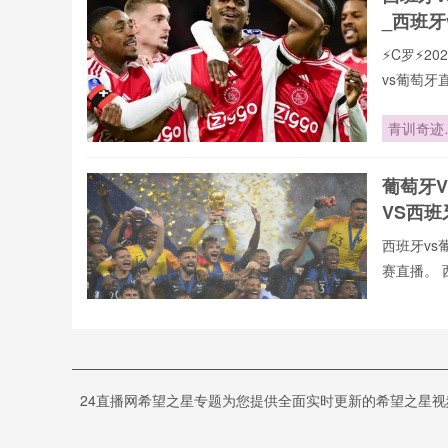
娜
_西班牙
⚡️C罗⚡
vs葡萄
页在线播
现,打造沉
青训奇迹
致力于为大
16岁天才
赛直播,西
世界杯一
葡萄牙
联赛。24
封神
VS西
西班牙vs
赛直播。 
vs葡萄牙
录像回放、
5岁“神算
们可免费观
奶音”：
口一开
世界杯:
24直播网希望之星专题为您提供全面实时更新的希望之星视
界杯今
【西班牙v