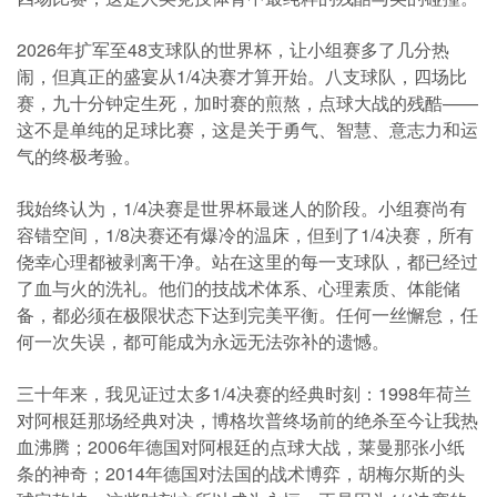
2026年扩军至48支球队的世界杯，让小组赛多了几分热
闹，但真正的盛宴从1/4决赛才算开始。八支球队，四场比
赛，九十分钟定生死，加时赛的煎熬，点球大战的残酷——
这不是单纯的足球比赛，这是关于勇气、智慧、意志力和运
气的终极考验。
我始终认为，1/4决赛是世界杯最迷人的阶段。小组赛尚有
容错空间，1/8决赛还有爆冷的温床，但到了1/4决赛，所有
侥幸心理都被剥离干净。站在这里的每一支球队，都已经过
了血与火的洗礼。他们的技战术体系、心理素质、体能储
备，都必须在极限状态下达到完美平衡。任何一丝懈怠，任
何一次失误，都可能成为永远无法弥补的遗憾。
三十年来，我见证过太多1/4决赛的经典时刻：1998年荷兰
对阿根廷那场经典对决，博格坎普终场前的绝杀至今让我热
血沸腾；2006年德国对阿根廷的点球大战，莱曼那张小纸
条的神奇；2014年德国对法国的战术博弈，胡梅尔斯的头