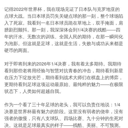
记得2022年世界杯，我在现场见证了日本队与克罗地亚的
点球大战。当日本球员罚失关键点球的那一刻，整个球场陷
入了死寂。我看到一名日本球员跪在草地上，双手掩面，肩
膀剧烈颤抖。那一刻，我深深体会到1/4决赛的残酷——四
年的汗水、无数次的训练、全国人民的期待，在那一瞬间化
为泡影。但这就是足球，这就是生活，失败与成功从来都是
硬币的两面。
对于即将到来的2026年1/4决赛，我有着太多期待。我期待
看到那些老将用经验与智慧对抗青春的冲击，期待看到新星
在压力下绽放光芒，期待看到战术大师们在棋盘上的博弈，
更期待看到足球这项运动最原始、最纯粹的魅力——在极限
状态下，人类如何超越自我。
作为一个看了三十年足球的老头，我可以负责任地说：1/4
决赛是世界杯最有魅力的阶段。这里没有弱者的侥幸，没有
强者的傲慢，只有八支球队、四场比赛、九十分钟的生死对
决。这就是足球最真实的样子——残酷、美丽、不可预测。