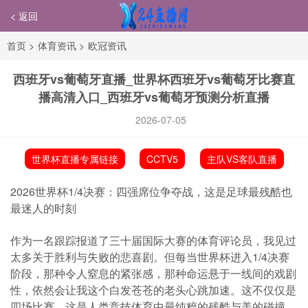
< 返回
首页
>
体育资讯
>
欧冠资讯
西班牙vs葡萄牙直播_世界杯西班牙vs葡萄牙比赛直
播高清入口_西班牙vs葡萄牙预测分析直播
2026-07-05
世界杯直播专属链接
CCTV5
主队VS客队直播
2026世界杯1/4决赛：四强席位争夺战，这是足球最残酷也
最迷人的时刻
作为一名跟踪报道了三十届国际大赛的体育评论员，我见过
太多关于胜利与失败的悲喜剧。但每当世界杯进入1/4决赛
阶段，那种令人窒息的紧张感，那种命运悬于一线间的戏剧
性，依然会让我这个白发苍苍的老头心跳加速。这不仅仅是
四场比赛，这是人类竞技体育中最纯粹的残酷与美的碰撞。