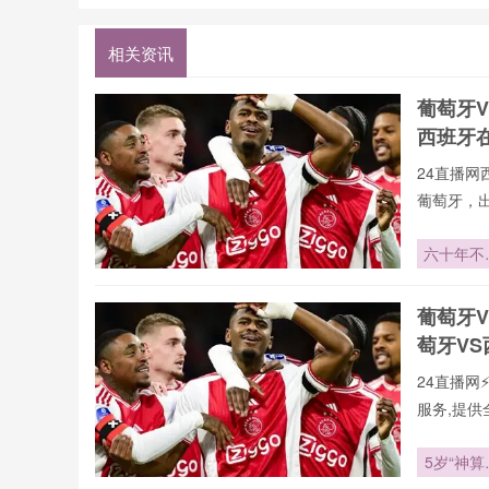
相关资讯
葡萄牙V
西班牙
24直播网
葡萄牙，
六十年不
法则：世
杯唯一铁
葡萄牙
萄牙V
24直播网
服务,提供
5岁“神算
奶音”：