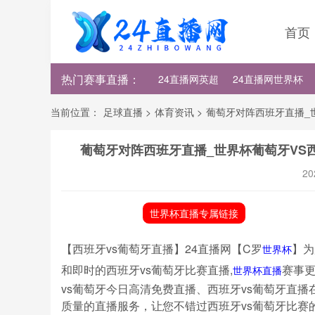
首页
热门赛事直播：
24直播网英超
24直播网世界杯
24直播网法甲
24直播网西甲
当前位置：
足球直播
>
体育资讯
>
葡萄牙对阵西班牙直播_
葡萄牙对阵西班牙直播_世界杯葡萄牙VS
20
世界杯直播专属链接
【西班牙vs葡萄牙直播】24直播网【C罗
】为
世界杯
和即时的西班牙vs葡萄牙比赛直播,
赛事更
世界杯直播
vs葡萄牙今日高清免费直播、西班牙vs葡萄牙直播
质量的直播服务，让您不错过西班牙vs葡萄牙比赛