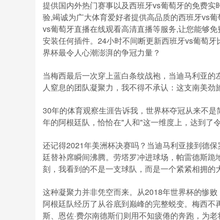
提供国内外热门赛事以及西班牙vs葡萄牙的免费实
验,竭诚为广大体育爱好者提供高品质的西班牙vs葡
vs葡萄牙直播在线观看高清直播等服务,让您能够
安装任何插件。24小时不间断更新西班牙vs葡萄
界杯最令人心潮澎湃的争冠力量？
当梅西最后一次穿上蓝白条纹战袍，当迪马利亚的
人窒息的团队凝聚力，我不得不承认：这支南美劲
30年的体育观察生涯告诉我，世界杯夺冠从来不是
年的阿根廷队，恰恰在"人和"这一维度上，达到了
还记得2021年美洲杯决赛吗？当迪马利亚接到德
廷替补席瞬间沸腾。劳塔罗冲进球场，帕雷德斯跪
刻，我看到的不是一支球队，而是一个紧紧相拥的
这种凝聚力并非凭空而来。从2018年世界杯的惨败
阿根廷队经历了从谷底到巅峰的完整蜕变。梅西不
斯、恩佐·费尔南德斯们则用不知疲倦的奔跑，为老