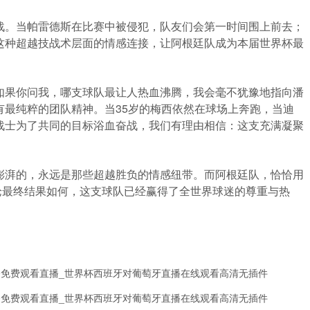
战。当帕雷德斯在比赛中被侵犯，队友们会第一时间围上前去；
这种超越技战术层面的情感连接，让阿根廷队成为本届世界杯最
如果你问我，哪支球队最让人热血沸腾，我会毫不犹豫地指向潘
有最纯粹的团队精神。当35岁的梅西依然在球场上奔跑，当迪
战士为了共同的目标浴血奋战，我们有理由相信：这支充满凝聚
澎湃的，永远是那些超越胜负的情感纽带。而阿根廷队，恰恰用
论最终结果如何，这支球队已经赢得了全世界球迷的尊重与热
播免费观看直播_世界杯西班牙对葡萄牙直播在线观看高清无插件
播免费观看直播_世界杯西班牙对葡萄牙直播在线观看高清无插件