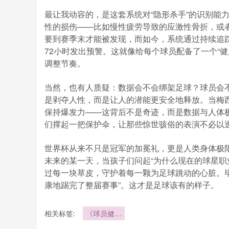
最让我动容的，是这套系统对“隐形杀手”的识别能
性的损伤——比如慢性疲劳导致的应激性骨折，或者
要到赛季末才能被发现，而如今，系统通过持续追
72小时发出预警。这就像给每个球员配备了一个“健
调整节奏。
当然，也有人质疑：数据会不会绑架足球？球员会不
是剥夺人性，而是让人的潜能更安全地释放。当梅
保持爆发力——这背后不是奇迹，而是数据与人体极
们撑起一把保护伞，让那些惊世骇俗的表演不必以
世界杯从来不只是冠军的加冕礼，更是人类身体极限
未来的某一天，当孩子们问起“为什么现在的球星职
过每一块草皮，守护着每一颗为足球跳动的心脏。毕
康地踢完了整届赛事”。这才是足球该有的样子。
相关标签:
《球员健康
管理系统首