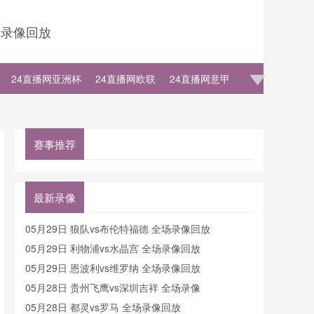
录像回放
24直播网亚洲杯
24直播网欧联
24直播网意甲
赛事推荐
最新录像
05月29日 狼队vs布伦特福德 全场录像回放
05月29日 利物浦vs水晶宫 全场录像回放
05月29日 恩波利vs维罗纳 全场录像回放
05月28日 贵州飞鹰vs深圳吉祥 全场录像
05月28日 都灵vs罗马 全场录像回放