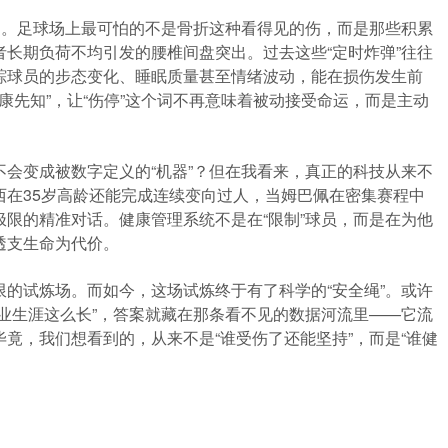
力。足球场上最可怕的不是骨折这种看得见的伤，而是那些积累
长期负荷不均引发的腰椎间盘突出。过去这些“定时炸弹”往往
踪球员的步态变化、睡眠质量甚至情绪波动，能在损伤发生前
康先知”，让“伤停”这个词不再意味着被动接受命运，而是主动
会变成被数字定义的“机器”？但在我看来，真正的科技从来不
西在35岁高龄还能完成连续变向过人，当姆巴佩在密集赛程中
限的精准对话。健康管理系统不是在“限制”球员，而是在为他
透支生命为代价。
的试炼场。而如今，这场试炼终于有了科学的“安全绳”。或许
业生涯这么长”，答案就藏在那条看不见的数据河流里——它流
竟，我们想看到的，从来不是“谁受伤了还能坚持”，而是“谁健