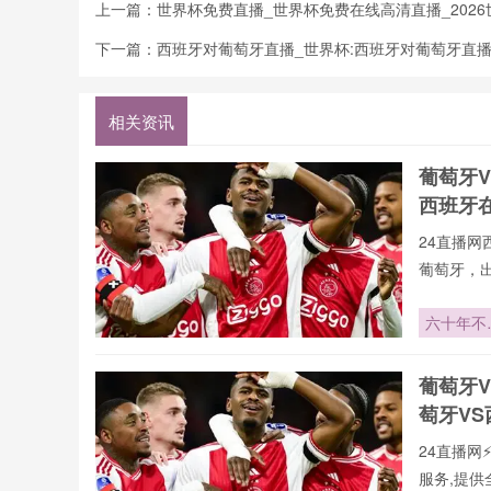
上一篇：
世界杯免费直播_世界杯免费在线高清直播_202
秀！世界杯
如何用数据
下一篇：
西班牙对葡萄牙直播_世界杯:西班牙对葡萄牙直
守护运动员
安全？》
相关资讯
葡萄牙V
西班牙
24直播网
葡萄牙，
六十年不
法则：世
杯唯一铁
葡萄牙
萄牙V
24直播网
服务,提供