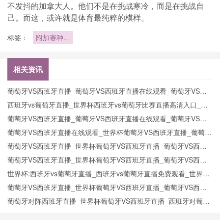
不发抖的加拿大人。他们不是在挑战寒冷，而是在挑战自
己。而这，或许就是体育最纯粹的模样。
标签：
附加赛种子
排名与主场
优势的权
衡：美加墨
相关资讯
世界杯前瞻
葡萄牙VS西班牙直播_葡萄牙VS西班牙直播在线观看_葡萄牙VS西
班牙实时全场直播入口
西班牙vs葡萄牙直播_世界杯西班牙vs葡萄牙比赛直播高清入口_西
班牙vs葡萄牙预测分析直播
葡萄牙VS西班牙直播_葡萄牙VS西班牙直播在线观看_葡萄牙VS西
班牙实时全场直播入口
葡萄牙VS西班牙直播在线观看_世界杯葡萄牙VS西班牙直播_葡萄牙
VS西班牙比赛观看直达入口
葡萄牙VS西班牙直播_世界杯葡萄牙VS西班牙直播_葡萄牙VS西班
牙在线高清直播
葡萄牙VS西班牙直播_世界杯葡萄牙VS西班牙直播_葡萄牙VS西班
牙在线高清直播
世界杯:西班牙vs葡萄牙直播_西班牙vs葡萄牙直播免费观看_世界杯
今日西班牙vs葡萄牙直播在线观看高清视频直播
葡萄牙VS西班牙直播_世界杯葡萄牙VS西班牙直播_葡萄牙VS西班
牙在线高清直播
葡萄牙对阵西班牙直播_世界杯葡萄牙VS西班牙直播_西班牙对葡萄
牙比赛直播在线无插件观看