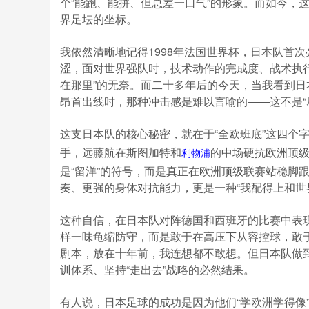
个“能跑、能拼、但总差一口气”的形象。而如今，
界足坛的坐标。
我依然清晰地记得1998年法国世界杯，日本队首
涩，面对世界强队时，技术动作的完成度、战术执
在那里”的无奈。而二十多年后的今天，当我看到
昂首出线时，那种冲击感是难以言喻的——这不是“尽
这支日本队的核心秘密，就在于“全欧班底”这四个
手，远藤航在斯图加特和
的中场硬抗欧洲顶
利物浦
是“留洋”的符号，而是真正在欧洲顶级联赛站稳脚
奏、更强的身体对抗能力，更是一种“我配得上和世
这种自信，在日本队对阵德国和西班牙的比赛中表
样一味龟缩防守，而是敢于在高压下从容控球，敢于
剧本，放在十年前，我连想都不敢想。但日本队做
训体系、坚持“走出去”战略的必然结果。
有人说，日本足球的成功是因为他们“学欧洲学得像