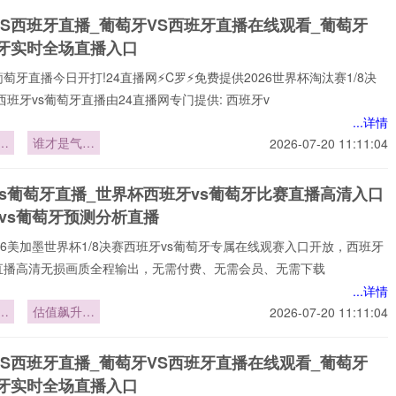
VS西班牙直播_葡萄牙VS西班牙直播在线观看_葡萄牙
班牙实时全场直播入口
葡萄牙直播今日开打!24直播网⚡️C罗⚡️免费提供2026世界杯淘汰赛1/8决
西班牙vs葡萄牙直播由24直播网专门提供: 西班牙v
...详情
太
谁才是气场
2026-07-20 11:11:04
乔
与颜值的真
鲁
正王者？
vs葡萄牙直播_世界杯西班牙vs葡萄牙比赛直播高清入口
vs葡萄牙预测分析直播
️2026美加墨世界杯1/8决赛西班牙vs葡萄牙专属在线观赛入口开放，西班牙
牙直播高清无损画质全程输出，无需付费、无需会员、无需下载
...详情
：
估值飙升引
2026-07-20 11:11:04
才
爆足坛
战
VS西班牙直播_葡萄牙VS西班牙直播在线观看_葡萄牙
班牙实时全场直播入口