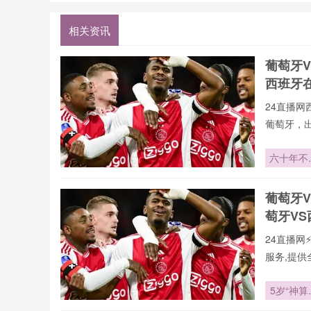
相关资讯
葡萄牙V
西班牙
24直播网
葡萄牙，
六十年不
法则：世
杯唯一铁
葡萄牙
萄牙V
24直播网
服务,提供
5岁“神算
奶音”：