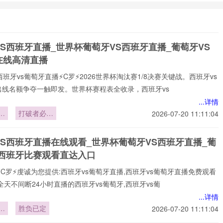
S西班牙直播_世界杯葡萄牙VS西班牙直播_葡萄牙VS
在线高清直播
西班牙vs葡萄牙直播⚡️C罗⚡️2026世界杯淘汰赛1/8决赛关键战。西班牙vs
出线名额争夺一触即发。世界杯赛程表全收录，西班牙vs
...详情
败
打破者必登
2026-07-20 11:11:04
界
基
律
VS西班牙直播在线观看_世界杯葡萄牙VS西班牙直播_葡
S西班牙比赛观看直达入口
⚡️C罗⚡️虔诚为您提供:西班牙vs葡萄牙直播,西班牙vs葡萄牙直播免费观看
全天不间断24小时直播的西班牙vs葡萄牙,西班牙vs葡
...详情
小
胜负已定
2026-07-20 11:11:04
金