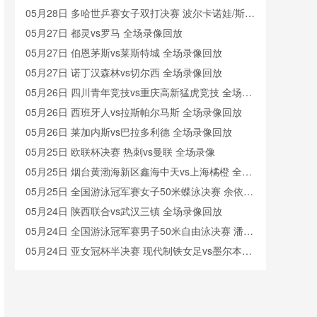
05月28日 多哈世乒赛女子双打决赛 波尔卡诺娃/斯佐
科斯vs王曼昱/蒯曼 全场录像回放
05月27日 都灵vs罗马 全场录像回放
05月27日 伯恩茅斯vs莱斯特城 全场录像回放
05月27日 诺丁汉森林vs切尔西 全场录像回放
05月26日 四川青年竞技vs重庆高新猛虎竞技 全场录
像
05月26日 西班牙人vs拉斯帕尔马斯 全场录像回放
05月26日 莱加内斯vs巴拉多利德 全场录像回放
05月25日 欧联杯决赛 热刺vs曼联 全场录像
05月25日 烟台黄渤海新区鑫海中天vs上海橘橙 全场
录像
05月25日 全国游泳冠军赛女子50米蝶泳决赛 余依婷
全场录像回放
05月24日 陕西联合vs武汉三镇 全场录像回放
05月24日 全国游泳冠军赛男子50米自由泳决赛 潘展
乐 全场录像回放
05月24日 亚女冠杯半决赛 现代制铁女足vs墨尔本城
女足 全场录像回放
05月23日 石家庄功夫vs北京国安 全场录像
05月23日 重庆铜梁龙vs河南 全场录像回放
05月23日 广西平果vs成都蓉城 全场录像