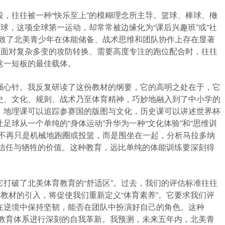
，往往被一种“快乐至上”的模糊理念所主导。篮球、棒球、橄
球，这项全球第一运动，却常常被边缘化为“课后兴趣班”或“社
导致了北美青少年在体能储备、战术思维和团队协作上存在显著
在面对复杂多变的攻防转换、需要高度专注的跑位配合时，往往
这一短板的最佳载体。
强心针。我反复研读了这份教材的纲要，它的高明之处在于，它
史、文化、规则、战术乃至体育精神，巧妙地融入到了中小学的
，地理课可以追踪参赛国的版图与文化，历史课可以讲述世界杯
球从一个单纯的“身体运动”升华为一种“文化体验”和“思维训
们不再只是机械地跑圈或投篮，而是围坐在一起，分析马拉多纳
作中信任与牺牲的价值。这种教育，远比单纯的体能训练要深刻得
打破了北美体育教育的“舒适区”。过去，我们的评估标准往往
杯教材的引入，将促使我们重新定义“体育素养”。它要求我们评
在逆境中保持坚韧，能否在团队中扮演好自己的角色。这种
体育教育体系进行深刻的自我革新。我预测，未来五年内，北美青