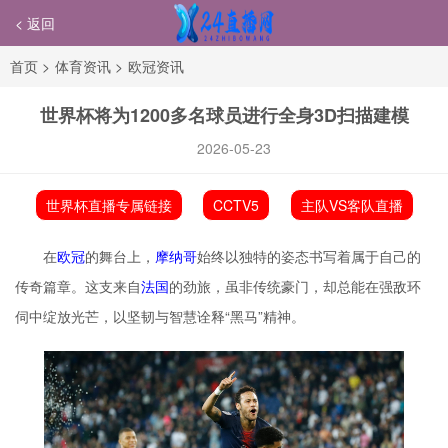
< 返回
首页
>
体育资讯
>
欧冠资讯
世界杯将为1200多名球员进行全身3D扫描建模
2026-05-23
世界杯直播专属链接
CCTV5
主队VS客队直播
在
欧冠
的舞台上，
摩纳哥
始终以独特的姿态书写着属于自己的
传奇篇章。这支来自
法国
的劲旅，虽非传统豪门，却总能在强敌环
伺中绽放光芒，以坚韧与智慧诠释“黑马”精神。