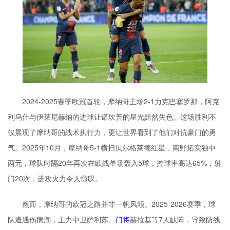
2024-2025赛季欧冠首轮，摩纳哥主场2-1力克巴塞罗那，阿克
利乌什与伊莱尼赫纳的进球让诺坎普的星光黯然失色。这场胜利不
仅展现了摩纳哥的战术执行力，更让世界看到了他们对抗豪门的勇
气。2025年10月，摩纳哥5-1横扫贝尔格莱德红星，南野拓实独中
两元，球队时隔20年再次在欧战单场轰入5球，控球率高达65%，射
门20次，进攻火力令人惊叹。
然而，摩纳哥的欧冠之路并非一帆风顺。2025-2026赛季，球
队遭遇伤病潮，主力中卫萨利苏、
门将
赫拉基等7人缺阵，导致防线