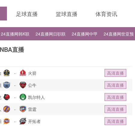
足球直播
篮球直播
体育资讯
24直播网韩K联
24直播网日职联
24直播网中甲
24直播网世亚预
24直播网德甲
24直播网欧冠
24直播网中超
NBA直播
金
-
火箭
高清直播
熊
-
公牛
高清直播
龙
-
凯尔特人
高清直播
人
-
雷霆
高清直播
阳
-
开拓者
高清直播