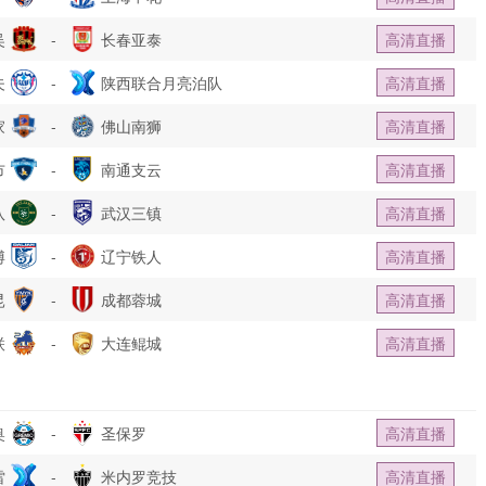
吴
-
长春亚泰
高清直播
夫
-
陕西联合月亮泊队
高清直播
家
-
佛山南狮
高清直播
市
-
南通支云
高清直播
队
-
武汉三镇
高清直播
博
-
辽宁铁人
高清直播
昆
-
成都蓉城
高清直播
联
-
大连鲲城
高清直播
奥
-
圣保罗
高清直播
雷
-
米内罗竞技
高清直播