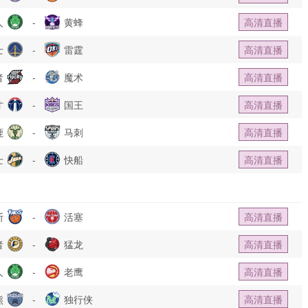
人
-
黄蜂
高清直播
士
-
雷霆
高清直播
者
-
魔术
高清直播
才
-
国王
高清直播
鹿
-
马刺
高清直播
士
-
快船
高清直播
斯
-
活塞
高清直播
者
-
猛龙
高清直播
人
-
老鹰
高清直播
熊
-
独行侠
高清直播