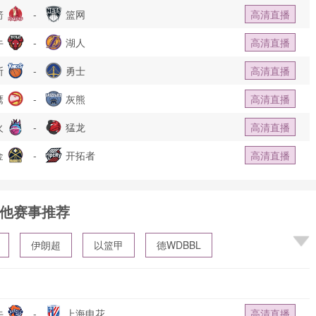
箭
-
篮网
高清直播
牛
-
湖人
高清直播
斯
-
勇士
高清直播
鹰
-
灰熊
高清直播
火
-
猛龙
高清直播
金
-
开拓者
高清直播
他赛事推荐
伊朗超
以篮甲
德WDBBL
牛
-
上海申花
高清直播