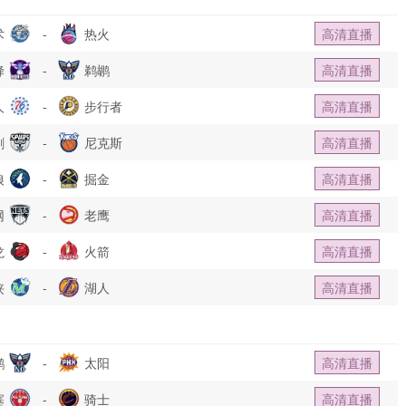
术
-
热火
高清直播
蜂
-
鹈鹕
高清直播
人
-
步行者
高清直播
刺
-
尼克斯
高清直播
狼
-
掘金
高清直播
网
-
老鹰
高清直播
龙
-
火箭
高清直播
侠
-
湖人
高清直播
鹕
-
太阳
高清直播
塞
-
骑士
高清直播