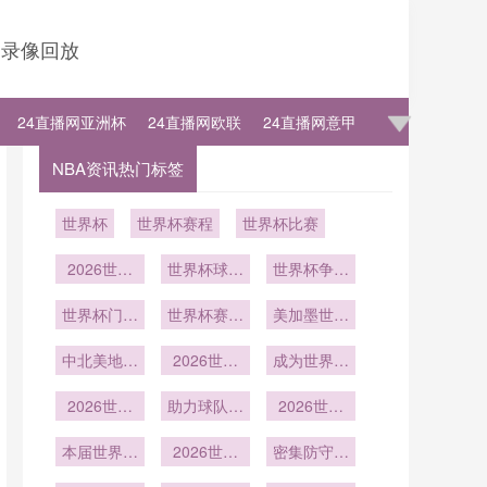
录像回放
24直播网亚洲杯
24直播网欧联
24直播网意甲
NBA资讯热门标签
世界杯
世界杯赛程
世界杯比赛
2026世界
世界杯球迷
世界杯争冠
杯：球迷住
故事：那些
分析！荷兰
宿选择与推
世界杯门将
令人感动的
世界杯赛后
防守最稳固
美加墨世界
水壶装神秘
荐
陪伴与支持
球员请球迷
杯中北美6
中北美地区
液体
2026世界
吃披萨
席内加勒比
成为世界杯
美国墨西哥
杯快速反击
海地区的名
常用制胜战
之外的第三
2026世界
助力球队稳
屡试不爽
2026世界
额分配
术
杯传控打法
极崛起：
步晋级世界
杯多项纪录
本届世界杯
2026年世
依旧强势
2026世界
杯
密集防守难
被改写
注定载入史
界杯前瞻
杯中路防守
倒世界杯豪