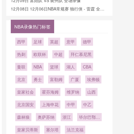
12月09日 富阳队 VS 衢州队 全场录像
12月08日 12月06日NBA常规赛 独行侠 - 雷霆 全场
录像
NBA录像热门标签
西甲
足球
英超
意甲
德甲
热刺
欧联杯
中超
拜仁慕尼黑
曼联
NBA
篮球
湖人
CBA
北京
勇士
富勒姆
广厦
埃弗顿
皇家社会
霍芬海姆
维罗纳
山西
北京国安
上海申花
中甲
中乙
森林狼
奥萨苏纳
浙江
毕尔巴鄂竞
技
皇家贝蒂斯
塞尔塔
法兰克福