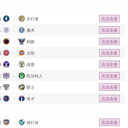
狼
-
步行者
高清直播
人
-
魔术
高清直播
士
-
鹈鹕
高清直播
塞
-
太阳
高清直播
蜂
-
雄鹿
高清直播
王
-
凯尔特人
高清直播
刺
-
爵士
高清直播
船
-
奇才
高清直播
霆
-
独行侠
高清直播