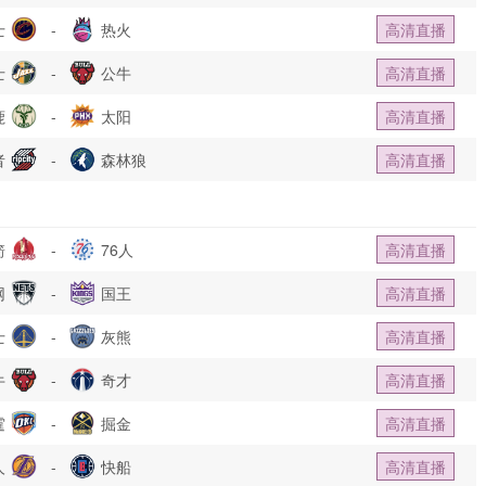
士
-
热火
高清直播
士
-
公牛
高清直播
鹿
-
太阳
高清直播
者
-
森林狼
高清直播
箭
-
76人
高清直播
网
-
国王
高清直播
士
-
灰熊
高清直播
牛
-
奇才
高清直播
霆
-
掘金
高清直播
人
-
快船
高清直播