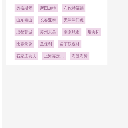
奥格斯堡
斯图加特
布伦特福德
山东泰山
长春亚泰
天津津门虎
成都蓉城
苏州东吴
南京城市
足协杯
比赛录像
圣保利
诺丁汉森林
石家庄功夫
上海嘉定汇
海登海姆
龙