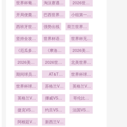
世界杯葡萄
册
淘汰赛遇强
严密
2026世界
强
牙赛程：小
敌
杯最快进球
组赛遇荷兰
开局便奠定
巴西世界杯
小组第一出
出现
胜局
小组赛
线
西班牙世界
强势出线
荷兰世界杯
杯小组赛
主教练
坚持全攻全
世界杯语言
世界杯无障
守
服务多语种
碍信息服务
《厄瓜多尔
《摩洛哥
全覆盖
2026美加
上线
队“高原之
队“亚特拉
墨世界杯硅
鹰”出击！
2026美加
斯雄狮”归
2026世界
谷世界杯元
北美世界杯
能否在北美
墨世界杯科
来！能否延
杯美加墨三
球队医疗组
素
赛场一飞冲
技公司赞助
期间球员睡
国海关通道
续2022年
AT&T
世界杯球员
在16座城
Stadium从
眠监测的穿
天？》
对球队装备
黑马本
市的药品通
采访中唱歌
橄榄球到足
世界杯球员
戴设备标
运输的时效
苏格兰VS
色？》
英格兰VS
关流程
走红
球的球门锚
采访中打嗝
准：2026
巴西苏格兰
加纳英格兰
固点改造：
年世界杯前
英格兰VS
成笑料
VS巴西直
挪威VS塞
VS加纳直
哥伦比亚
美加墨世界
加纳直播英
瞻
内加尔直播
播
VS刚果直
播
杯前瞻
格兰VS加
捷克VS墨
挪威VS塞
约旦VS阿
播哥伦比亚
法国VS伊
纳在线直播
西哥捷克
内加尔在线
尔及利亚直
拉克直播法
VS刚果在
VS墨西哥
阿根廷VS
播约旦VS
新西兰VS
直播
国VS伊拉
线直播