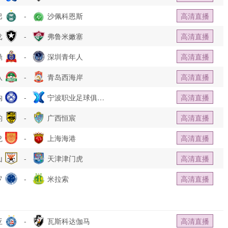
巴
-
沙佩科恩斯
高清直播
戈
-
弗鲁米嫩塞
高清直播
鼎
-
深圳青年人
高清直播
队
-
青岛西海岸
高清直播
钩
-
宁波职业足球俱乐
高清直播
豹
-
部
广西恒宸
高清直播
龙
-
上海海港
高清直播
山
-
天津津门虎
高清直播
罗
-
米拉索
高清直播
亚
-
瓦斯科达伽马
高清直播