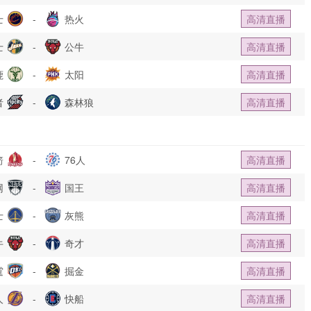
士
-
热火
高清直播
士
-
公牛
高清直播
鹿
-
太阳
高清直播
者
-
森林狼
高清直播
箭
-
76人
高清直播
网
-
国王
高清直播
士
-
灰熊
高清直播
牛
-
奇才
高清直播
霆
-
掘金
高清直播
人
-
快船
高清直播