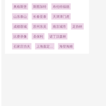
奥格斯堡
斯图加特
布伦特福德
山东泰山
长春亚泰
天津津门虎
成都蓉城
苏州东吴
南京城市
足协杯
比赛录像
圣保利
诺丁汉森林
石家庄功夫
上海嘉定汇
海登海姆
龙