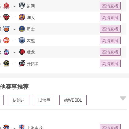
箭
-
篮网
高清直播
牛
-
湖人
高清直播
斯
-
勇士
高清直播
鹰
-
灰熊
高清直播
火
-
猛龙
高清直播
金
-
开拓者
高清直播
他赛事推荐
伊朗超
以篮甲
德WDBBL
牛
-
上海申花
高清直播