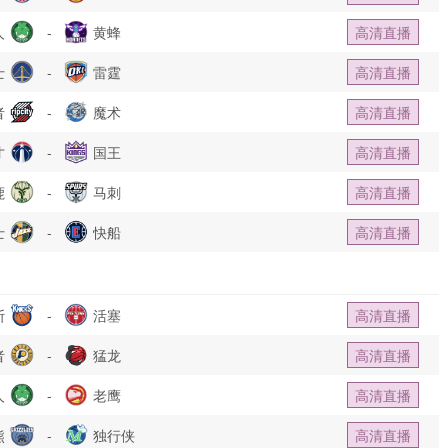
人
-
黄蜂
高清直播
士
-
雷霆
高清直播
者
-
魔术
高清直播
才
-
国王
高清直播
鹿
-
马刺
高清直播
士
-
快船
高清直播
斯
-
活塞
高清直播
者
-
猛龙
高清直播
人
-
老鹰
高清直播
熊
-
独行侠
高清直播