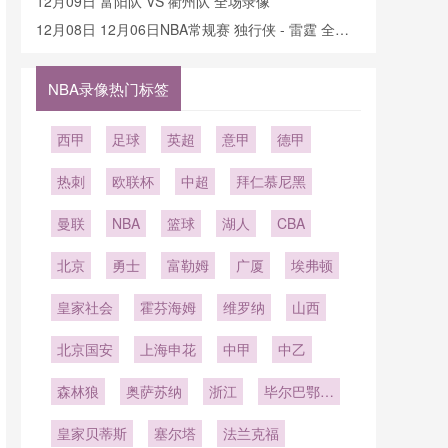
12月09日 富阳队 VS 衢州队 全场录像
12月08日 12月06日NBA常规赛 独行侠 - 雷霆 全场
录像
NBA录像热门标签
西甲
足球
英超
意甲
德甲
热刺
欧联杯
中超
拜仁慕尼黑
曼联
NBA
篮球
湖人
CBA
北京
勇士
富勒姆
广厦
埃弗顿
皇家社会
霍芬海姆
维罗纳
山西
北京国安
上海申花
中甲
中乙
森林狼
奥萨苏纳
浙江
毕尔巴鄂竞
技
皇家贝蒂斯
塞尔塔
法兰克福