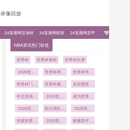
录像回放
24直播网亚洲杯
24直播网欧联
24直播网意甲
NBA资讯热门标签
世界杯
世界杯赛程
世界杯比赛
2026世界
世界杯球迷
世界杯争冠
杯：球迷住
故事：那些
分析！荷兰
宿选择与推
世界杯门将
令人感动的
世界杯赛后
防守最稳固
美加墨世界
水壶装神秘
荐
陪伴与支持
球员请球迷
杯中北美6
中北美地区
液体
2026世界
吃披萨
席内加勒比
成为世界杯
美国墨西哥
杯快速反击
海地区的名
常用制胜战
之外的第三
2026世界
助力球队稳
屡试不爽
2026世界
额分配
术
杯传控打法
极崛起：
步晋级世界
杯多项纪录
本届世界杯
2026年世
依旧强势
2026世界
杯
密集防守难
被改写
注定载入史
界杯前瞻
杯中路防守
倒世界杯豪