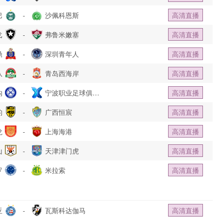
巴
-
沙佩科恩斯
高清直播
戈
-
弗鲁米嫩塞
高清直播
鼎
-
深圳青年人
高清直播
队
-
青岛西海岸
高清直播
钩
-
宁波职业足球俱乐
高清直播
豹
-
部
广西恒宸
高清直播
龙
-
上海海港
高清直播
山
-
天津津门虎
高清直播
罗
-
米拉索
高清直播
亚
-
瓦斯科达伽马
高清直播