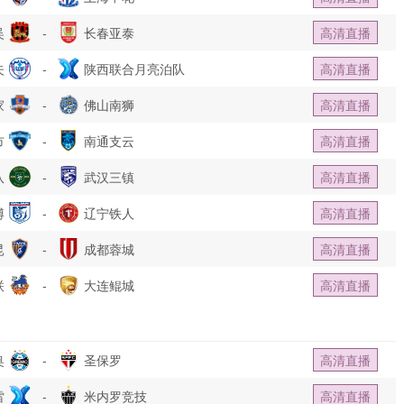
吴
-
长春亚泰
高清直播
夫
-
陕西联合月亮泊队
高清直播
家
-
佛山南狮
高清直播
市
-
南通支云
高清直播
队
-
武汉三镇
高清直播
博
-
辽宁铁人
高清直播
昆
-
成都蓉城
高清直播
联
-
大连鲲城
高清直播
奥
-
圣保罗
高清直播
雷
-
米内罗竞技
高清直播