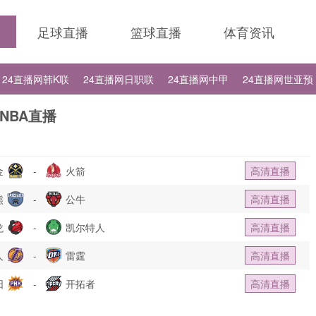
足球直播
篮球直播
体育资讯
24直播网韩K联
24直播网日职联
24直播网中甲
24直播网世亚预
24直播网德甲
24直播网欧冠
24直播网中超
NBA直播
金
-
火箭
高清直播
熊
-
公牛
高清直播
龙
-
凯尔特人
高清直播
人
-
雷霆
高清直播
阳
-
开拓者
高清直播