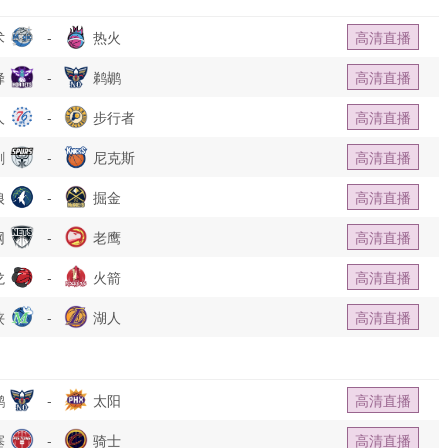
术
-
热火
高清直播
蜂
-
鹈鹕
高清直播
人
-
步行者
高清直播
刺
-
尼克斯
高清直播
狼
-
掘金
高清直播
网
-
老鹰
高清直播
龙
-
火箭
高清直播
侠
-
湖人
高清直播
鹕
-
太阳
高清直播
塞
-
骑士
高清直播