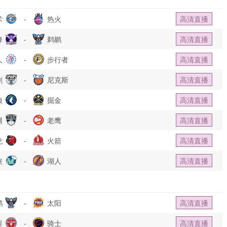
术
-
热火
高清直播
蜂
-
鹈鹕
高清直播
人
-
步行者
高清直播
刺
-
尼克斯
高清直播
狼
-
掘金
高清直播
网
-
老鹰
高清直播
龙
-
火箭
高清直播
侠
-
湖人
高清直播
鹕
-
太阳
高清直播
塞
-
骑士
高清直播