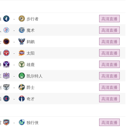
狼
-
步行者
高清直播
人
-
魔术
高清直播
士
-
鹈鹕
高清直播
塞
-
太阳
高清直播
蜂
-
雄鹿
高清直播
王
-
凯尔特人
高清直播
刺
-
爵士
高清直播
船
-
奇才
高清直播
霆
-
独行侠
高清直播