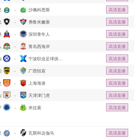
巴
-
沙佩科恩斯
高清直播
戈
-
弗鲁米嫩塞
高清直播
鼎
-
深圳青年人
高清直播
队
-
青岛西海岸
高清直播
钩
-
宁波职业足球俱乐
高清直播
豹
-
部
广西恒宸
高清直播
龙
-
上海海港
高清直播
山
-
天津津门虎
高清直播
罗
-
米拉索
高清直播
亚
-
瓦斯科达伽马
高清直播