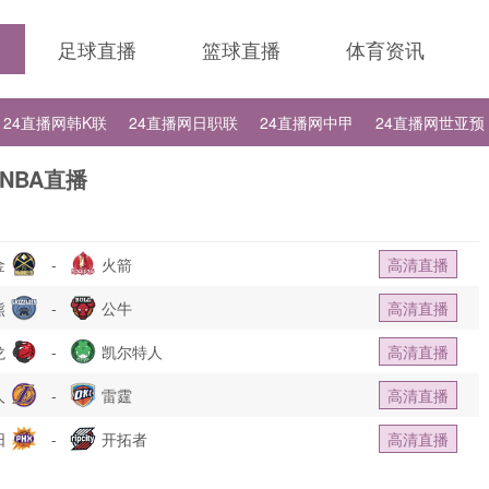
足球直播
篮球直播
体育资讯
24直播网韩K联
24直播网日职联
24直播网中甲
24直播网世亚预
24直播网德甲
24直播网欧冠
24直播网中超
NBA直播
金
-
火箭
高清直播
熊
-
公牛
高清直播
龙
-
凯尔特人
高清直播
人
-
雷霆
高清直播
阳
-
开拓者
高清直播