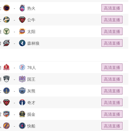
士
-
热火
高清直播
士
-
公牛
高清直播
鹿
-
太阳
高清直播
者
-
森林狼
高清直播
箭
-
76人
高清直播
网
-
国王
高清直播
士
-
灰熊
高清直播
牛
-
奇才
高清直播
霆
-
掘金
高清直播
人
-
快船
高清直播