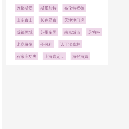
奥格斯堡
斯图加特
布伦特福德
山东泰山
长春亚泰
天津津门虎
成都蓉城
苏州东吴
南京城市
足协杯
比赛录像
圣保利
诺丁汉森林
石家庄功夫
上海嘉定汇
海登海姆
龙