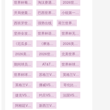
世界杯葡萄
册
淘汰赛遇强
严密
2026世界
强
牙赛程：小
敌
杯最快进球
组赛遇荷兰
开局便奠定
巴西世界杯
小组第一出
出现
胜局
小组赛
线
西班牙世界
强势出线
荷兰世界杯
杯小组赛
主教练
坚持全攻全
世界杯语言
世界杯无障
守
服务多语种
碍信息服务
《厄瓜多尔
《摩洛哥
全覆盖
2026美加
上线
队“高原之
队“亚特拉
墨世界杯硅
鹰”出击！
2026美加
斯雄狮”归
2026世界
谷世界杯元
北美世界杯
能否在北美
墨世界杯科
来！能否延
杯美加墨三
球队医疗组
素
赛场一飞冲
技公司赞助
期间球员睡
国海关通道
续2022年
AT&T
世界杯球员
在16座城
Stadium从
眠监测的穿
天？》
对球队装备
黑马本
市的药品通
采访中唱歌
橄榄球到足
世界杯球员
戴设备标
运输的时效
苏格兰VS
色？》
英格兰VS
关流程
走红
球的球门锚
采访中打嗝
准：2026
巴西苏格兰
加纳英格兰
固点改造：
年世界杯前
英格兰VS
成笑料
VS巴西直
挪威VS塞
VS加纳直
哥伦比亚
美加墨世界
加纳直播英
瞻
内加尔直播
播
VS刚果直
播
杯前瞻
格兰VS加
捷克VS墨
挪威VS塞
约旦VS阿
播哥伦比亚
法国VS伊
纳在线直播
西哥捷克
内加尔在线
尔及利亚直
拉克直播法
VS刚果在
VS墨西哥
阿根廷VS
播约旦VS
新西兰VS
直播
国VS伊拉
线直播