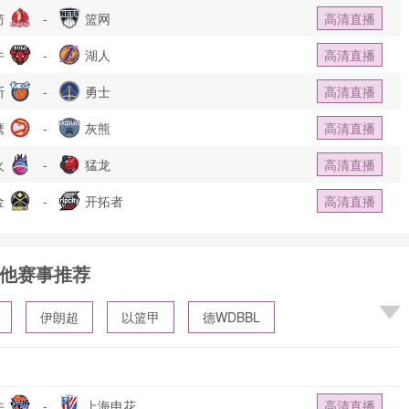
箭
-
篮网
高清直播
牛
-
湖人
高清直播
斯
-
勇士
高清直播
鹰
-
灰熊
高清直播
火
-
猛龙
高清直播
金
-
开拓者
高清直播
他赛事推荐
伊朗超
以篮甲
德WDBBL
牛
-
上海申花
高清直播