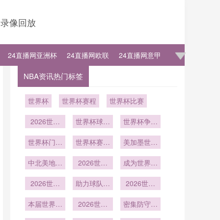
录像回放
24直播网亚洲杯
24直播网欧联
24直播网意甲
NBA资讯热门标签
世界杯
世界杯赛程
世界杯比赛
2026世界
世界杯球迷
世界杯争冠
杯：球迷住
故事：那些
分析！荷兰
宿选择与推
世界杯门将
令人感动的
世界杯赛后
防守最稳固
美加墨世界
水壶装神秘
荐
陪伴与支持
球员请球迷
杯中北美6
中北美地区
液体
2026世界
吃披萨
席内加勒比
成为世界杯
美国墨西哥
杯快速反击
海地区的名
常用制胜战
之外的第三
2026世界
助力球队稳
屡试不爽
2026世界
额分配
术
杯传控打法
极崛起：
步晋级世界
杯多项纪录
本届世界杯
2026年世
依旧强势
2026世界
杯
密集防守难
被改写
注定载入史
界杯前瞻
杯中路防守
倒世界杯豪