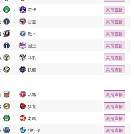
人
-
黄蜂
高清直播
士
-
雷霆
高清直播
者
-
魔术
高清直播
才
-
国王
高清直播
鹿
-
马刺
高清直播
士
-
快船
高清直播
斯
-
活塞
高清直播
者
-
猛龙
高清直播
人
-
老鹰
高清直播
熊
-
独行侠
高清直播