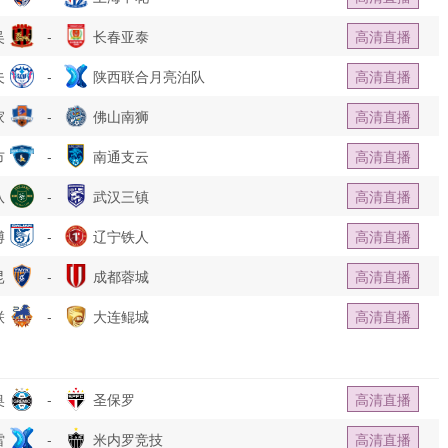
吴
-
长春亚泰
高清直播
夫
-
陕西联合月亮泊队
高清直播
家
-
佛山南狮
高清直播
市
-
南通支云
高清直播
队
-
武汉三镇
高清直播
博
-
辽宁铁人
高清直播
昆
-
成都蓉城
高清直播
联
-
大连鲲城
高清直播
奥
-
圣保罗
高清直播
雷
-
米内罗竞技
高清直播