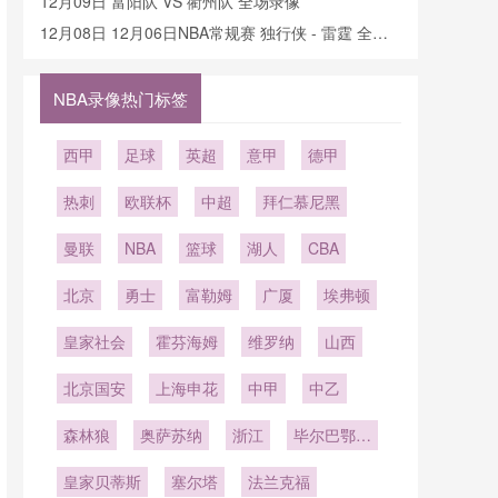
12月09日 富阳队 VS 衢州队 全场录像
12月08日 12月06日NBA常规赛 独行侠 - 雷霆 全场
录像
NBA录像热门标签
西甲
足球
英超
意甲
德甲
热刺
欧联杯
中超
拜仁慕尼黑
曼联
NBA
篮球
湖人
CBA
北京
勇士
富勒姆
广厦
埃弗顿
皇家社会
霍芬海姆
维罗纳
山西
北京国安
上海申花
中甲
中乙
森林狼
奥萨苏纳
浙江
毕尔巴鄂竞
技
皇家贝蒂斯
塞尔塔
法兰克福